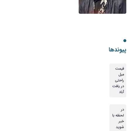
پیوندها
قیمت
مبل
راحتی
در یافت
آباد
در
لحظه با
خبر
شوید