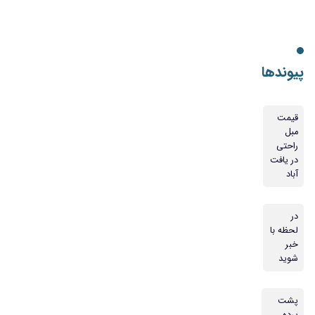
پیوندها
قیمت
مبل
راحتی
در یافت
آباد
در
لحظه با
خبر
شوید
پشت