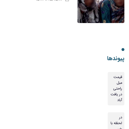
پیوندها
قیمت
مبل
راحتی
در یافت
آباد
در
لحظه با
خبر