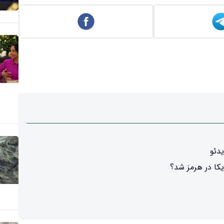
دئو
کا در هرمز شد؟