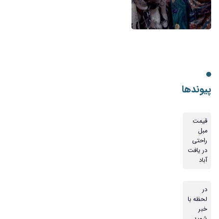
پیوندها
قیمت
مبل
راحتی
در یافت
آباد
در
لحظه با
خبر