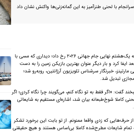
رانجام با لحنی طنزآمیز به این گمانه‌زنی‌ها واکنش نشان داد
این اتفاق پس از پیروزی ۳ بر ۲ آرژانتین مقابل کیپ‌ورد در مرحله یک‌هشتم نهایی جام جهانی ۲۰۲۶ رخ داد؛ دیداری که مسی با
فا کرد و بار دیگر عنوان بهترین بازیکن زمین را به دست
مارتینز، خبرنگار سرشناس تلویزیون آرژانتین، روبه‌رو شد؛
مجازی تبدیل شد.
ند گفت: «اگر فقط به تو نگاه کنم، می‌گویند چرا نگاه کردی؛ اگر
لحنی کاملا شوخ‌طبعانه بیان شد، اشاره‌ای مستقیم به شایعاتی
ز حرف‌هایی که زدی واقعا ممنونم. از تو بابت این برخورد تشکر
د که تمام شایعات مطرح‌شده کاملا بی‌اساس هستند و هیچ حقیقتی