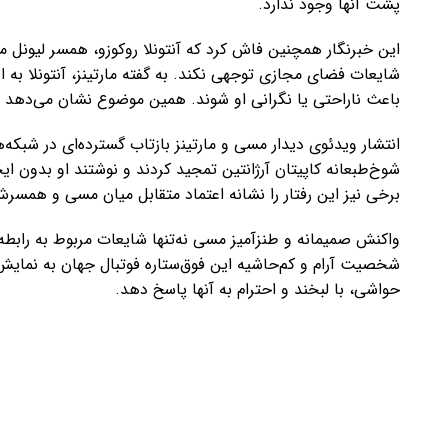
پشت آنها وجود ندارد.
این خبرنگار همچنین فاش کرد که آنتونلا روکوزو، همسر لیونل م
شایعات فضای مجازی توجهی نکند. به گفته مارتینز، آنتونلا به ا
باعث ناراحتی یا نگرانی او شوند. همین موضوع نشان می‌دهد خا
انتشار ویدئوی دیدار مسی و مارتینز بازتاب گسترده‌ای در شبکه‌ه
شوخ‌طبعانه کاپیتان آرژانتین تمجید کردند و نوشتند او بدون ا
برخی نیز این رفتار را نشانه اعتماد متقابل میان مسی و همسرش
واکنش صمیمانه و طنزآمیز مسی نه‌تنها شایعات مربوط به رابطه او
شخصیت آرام و کم‌حاشیه این فوق‌ستاره فوتبال جهان به نمایش
حواشی، با لبخند و احترام به آنها پاسخ دهد.