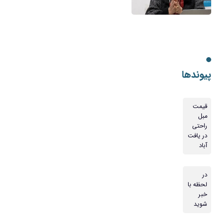
پیوندها
قیمت
مبل
راحتی
در یافت
آباد
در
لحظه با
خبر
شوید