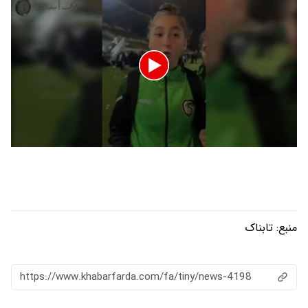
0
seconds
of
1
minute,
32
seconds
منبع:
تابناک
https://www.khabarfarda.com/fa/tiny/news-4198